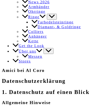
News 2026
Armbänder
Ohrringe
Ringe
Farbedelsteinringe
Diamant- & Goldringe
Colliers
Anhänger
Kette
Get the Look
Über uns
Messen
Stores
Amici bei Al Coro
Datenschutzerklärung
1. Datenschutz auf einen Blick
Allgemeine Hinweise