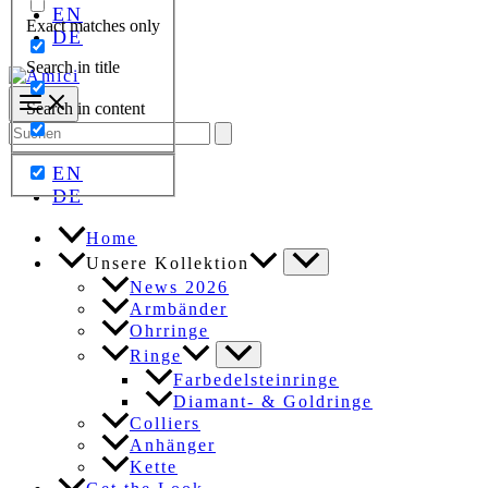
EN
Exact matches only
DE
Search in title
Search in content
Search
for:
EN
DE
Home
Unsere Kollektion
News 2026
Armbänder
Ohrringe
Ringe
Farbedelsteinringe
Diamant- & Goldringe
Colliers
Anhänger
Kette