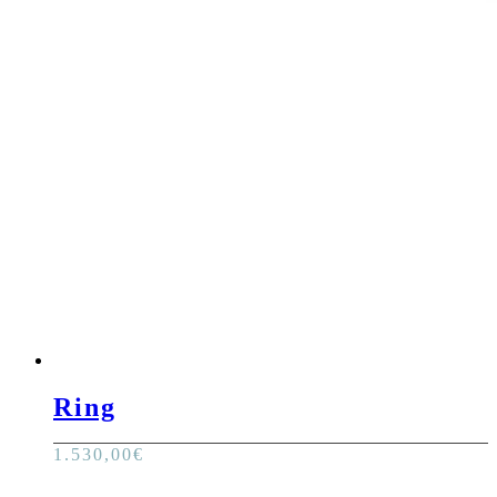
Ring
1.530,00
€