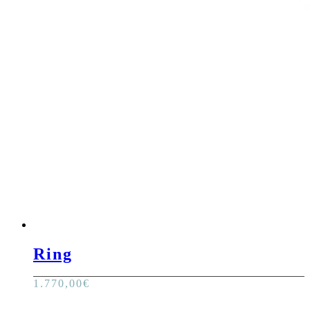
Ring
1.770,00
€