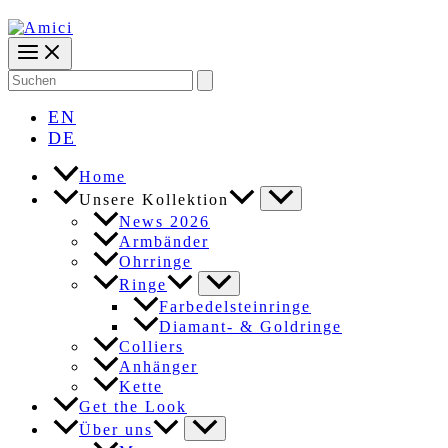
Search
for:
EN
DE
Home
Unsere Kollektion
News 2026
Armbänder
Ohrringe
Ringe
Farbedelsteinringe
Diamant- & Goldringe
Colliers
Anhänger
Kette
Get the Look
Über uns