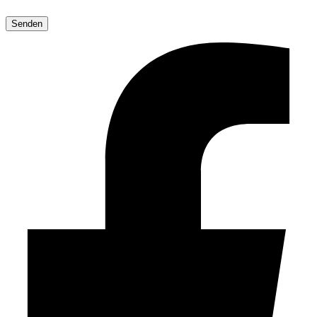
Bitte
lasse
dieses
Feld
leer.