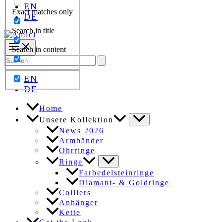
EN
Exact matches only
DE
Search in title
Search in content
Search
for:
EN
DE
Home
Unsere Kollektion
News 2026
Armbänder
Ohrringe
Ringe
Farbedelsteinringe
Diamant- & Goldringe
Colliers
Anhänger
Kette