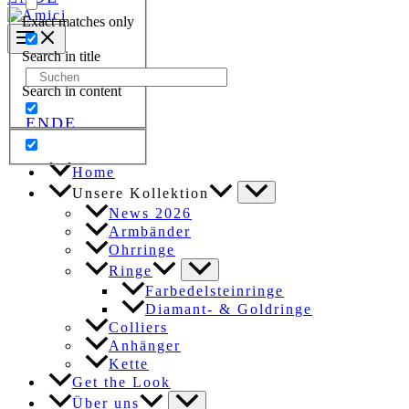
Exact matches only
Search in title
Search
Search in content
for:
EN
DE
Home
Unsere Kollektion
News 2026
Armbänder
Ohrringe
Ringe
Farbedelsteinringe
Diamant- & Goldringe
Colliers
Anhänger
Kette
Get the Look
Über uns