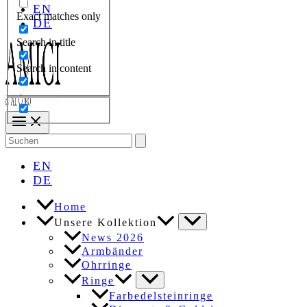
EN
Exact matches only
DE
Search in title
Search in content
Search
for:
EN
DE
Home
Unsere Kollektion
News 2026
Armbänder
Ohrringe
Ringe
Farbedelsteinringe