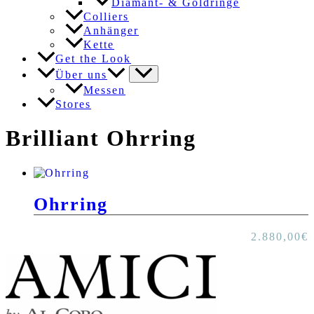
Diamant- & Goldringe
Colliers
Anhänger
Kette
Get the Look
Über uns
Messen
Stores
Brilliant Ohrring
Ohrring
2.880,00
€