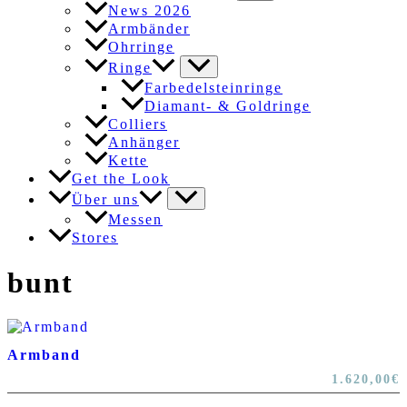
News 2026
Armbänder
Ohrringe
Ringe
Farbedelsteinringe
Diamant- & Goldringe
Colliers
Anhänger
Kette
Get the Look
Über uns
Messen
Stores
bunt
Armband
1.620,00
€