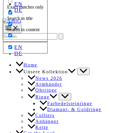
EN
Exact matches only
DE
Search in title
Search in content
Search
for:
EN
DE
Home
Unsere Kollektion
News 2026
Armbänder
Ohrringe
Ringe
Farbedelsteinringe
Diamant- & Goldringe
Colliers
Anhänger
Kette