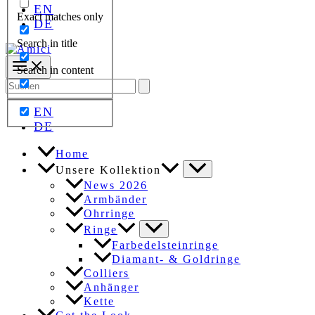
EN
Exact matches only
DE
Search in title
Search in content
Search
for:
EN
DE
Home
Unsere Kollektion
News 2026
Armbänder
Ohrringe
Ringe
Farbedelsteinringe
Diamant- & Goldringe
Colliers
Anhänger
Kette