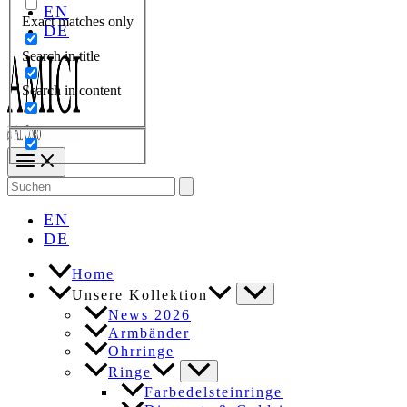
EN
Exact matches only
DE
Search in title
Search in content
Search
for:
EN
DE
Home
Unsere Kollektion
News 2026
Armbänder
Ohrringe
Ringe
Farbedelsteinringe