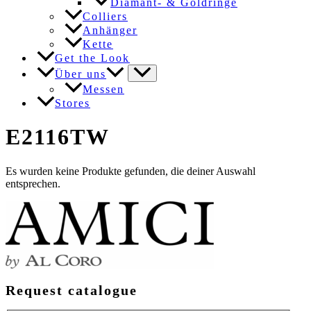
Diamant- & Goldringe
Colliers
Anhänger
Kette
Get the Look
Über uns
Messen
Stores
E2116TW
Es wurden keine Produkte gefunden, die deiner Auswahl
entsprechen.
Request catalogue