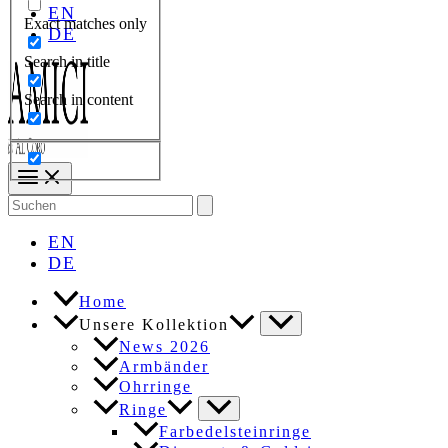
EN
Exact matches only
DE
Search in title
Search in content
Search
for:
EN
DE
Home
Unsere Kollektion
News 2026
Armbänder
Ohrringe
Ringe
Farbedelsteinringe