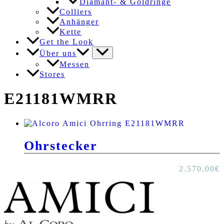
Diamant- & Goldringe
Colliers
Anhänger
Kette
Get the Look
Über uns
Messen
Stores
E21181WMRR
Ohrstecker
2.570,00
€