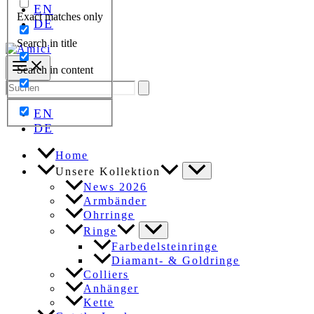
EN
Exact matches only
DE
Search in title
Search in content
Search
for:
EN
DE
Home
Unsere Kollektion
News 2026
Armbänder
Ohrringe
Ringe
Farbedelsteinringe
Diamant- & Goldringe
Colliers
Anhänger
Kette