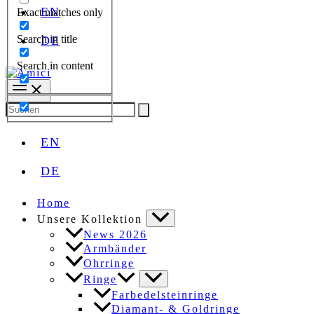
EN
Exact matches only
Search in title
DE
Search in content
Search
for:
EN
DE
Home
Unsere Kollektion
News 2026
Armbänder
Ohrringe
Ringe
Farbedelsteinringe
Diamant- & Goldringe