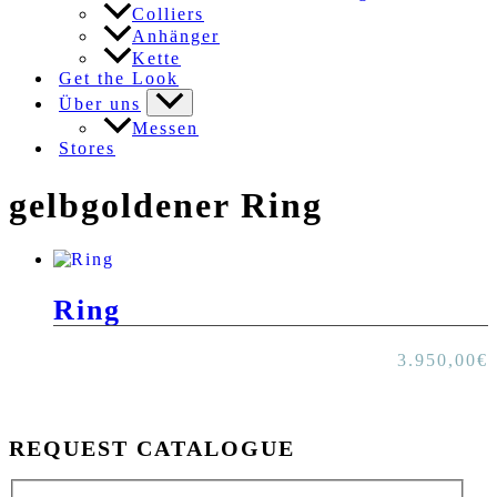
Colliers
Anhänger
Kette
Get the Look
Über uns
Messen
Stores
gelbgoldener Ring
Ring
3.950,00
€
REQUEST CATALOGUE