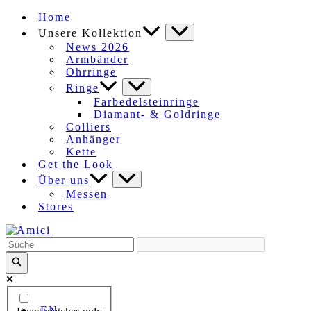
Zum
Home
Inhalt
Unsere Kollektion
springen
News 2026
Armbänder
Ohrringe
Ringe
Farbedelsteinringe
Diamant- & Goldringe
Colliers
Anhänger
Kette
Get the Look
Über uns
Messen
Stores
EN