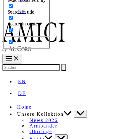
Exact matches only
DE
Search in title
Search in content
Search
for:
EN
DE
Home
Unsere Kollektion
News 2026
Armbänder
Ohrringe
Ringe