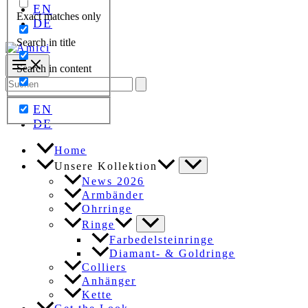
EN
Exact matches only
DE
Search in title
Search in content
Search
for:
EN
DE
Home
Unsere Kollektion
News 2026
Armbänder
Ohrringe
Ringe
Farbedelsteinringe
Diamant- & Goldringe
Colliers
Anhänger
Kette