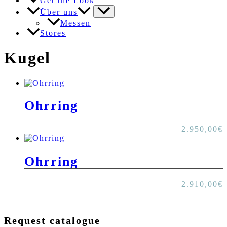
Get the Look
Über uns
Messen
Stores
Kugel
Ohrring
2.950,00
€
Ohrring
2.910,00
€
Request catalogue