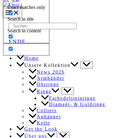
Exact matches only
Search in title
Search
Search in content
for:
EN
DE
Home
Unsere Kollektion
News 2026
Armbänder
Ohrringe
Ringe
Farbedelsteinringe
Diamant- & Goldringe
Colliers
Anhänger
Kette
Get the Look
Über uns