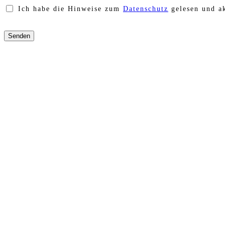
Ich habe die Hinweise zum
Datenschutz
gelesen und ak
Bitte
lasse
dieses
Feld
leer.