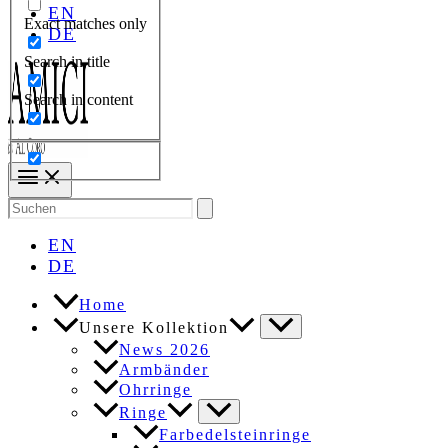
EN
Exact matches only
DE
Search in title
Search in content
Search
for:
EN
DE
Home
Unsere Kollektion
News 2026
Armbänder
Ohrringe
Ringe
Farbedelsteinringe