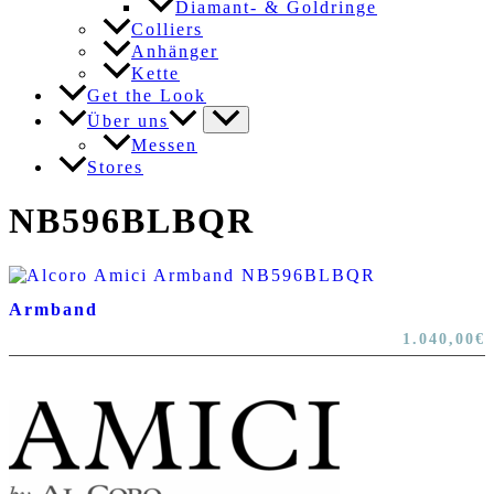
Diamant- & Goldringe
Colliers
Anhänger
Kette
Get the Look
Über uns
Messen
Stores
NB596BLBQR
Armband
1.040,00
€