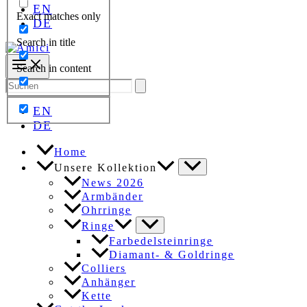
EN
Exact matches only
DE
Search in title
Search in content
Search
for:
EN
DE
Home
Unsere Kollektion
News 2026
Armbänder
Ohrringe
Ringe
Farbedelsteinringe
Diamant- & Goldringe
Colliers
Anhänger
Kette