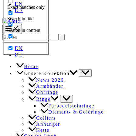
EN
Exact matches only
DE
Search in title
Search in content
Search
for:
EN
DE
Home
Unsere Kollektion
News 2026
Armbänder
Ohrringe
Ringe
Farbedelsteinringe
Diamant- & Goldringe
Colliers
Anhänger
Kette