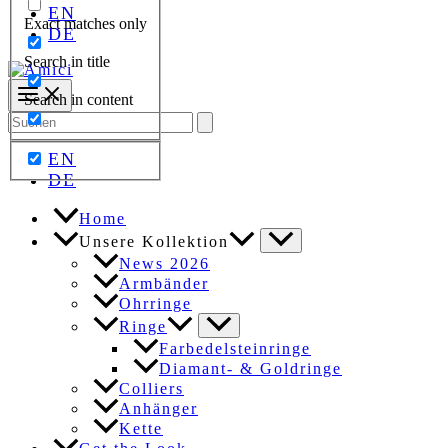
EN
Exact matches only
DE
Search in title
Search in content
Search
for:
EN
DE
Home
Unsere Kollektion
News 2026
Armbänder
Ohrringe
Ringe
Farbedelsteinringe
Diamant- & Goldringe
Colliers
Anhänger
Kette