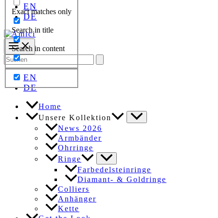
EN
Exact matches only
DE
Search in title
Search in content
Search
for:
EN
DE
Home
Unsere Kollektion
News 2026
Armbänder
Ohrringe
Ringe
Farbedelsteinringe
Diamant- & Goldringe
Colliers
Anhänger
Kette