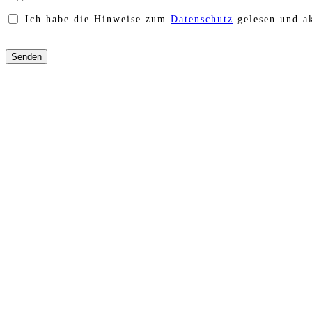
Ich habe die Hinweise zum
Datenschutz
gelesen und ak
Bitte
lasse
dieses
Feld
leer.