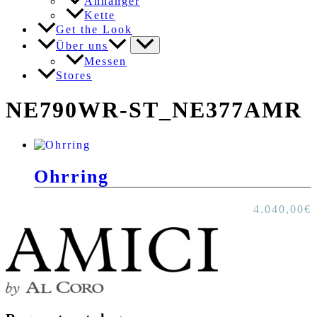
Anhänger
Kette
Get the Look
Über uns
Messen
Stores
NE790WR-ST_NE377AMR
Ohrring
4.040,00
€