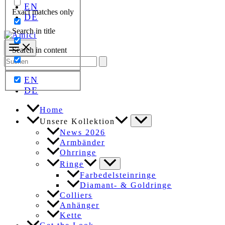
EN
Exact matches only
DE
Search in title
Search in content
Search
for:
EN
DE
Home
Unsere Kollektion
News 2026
Armbänder
Ohrringe
Ringe
Farbedelsteinringe
Diamant- & Goldringe
Colliers
Anhänger
Kette