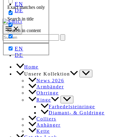
EN
Exact matches only
DE
Search in title
Search in content
Search
for:
EN
DE
Home
Unsere Kollektion
News 2026
Armbänder
Ohrringe
Ringe
Farbedelsteinringe
Diamant- & Goldringe
Colliers
Anhänger
Kette