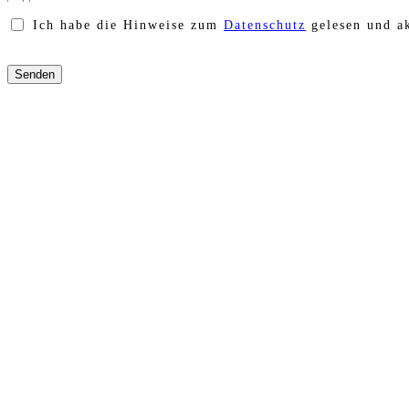
Ich habe die Hinweise zum
Datenschutz
gelesen und ak
Bitte
lasse
dieses
Feld
leer.