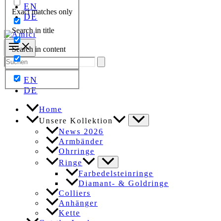
EN
Exact matches only
DE
Search in title
Search in content
Search
for:
EN
DE
Home
Unsere Kollektion
News 2026
Armbänder
Ohrringe
Ringe
Farbedelsteinringe
Diamant- & Goldringe
Colliers
Anhänger
Kette