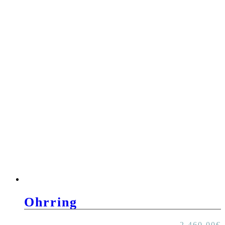
Ohrring
2.460,00
€