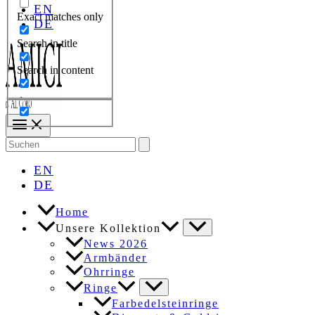
EN
Exact matches only
DE
Search in title
Search in content
Search
for:
EN
DE
Home
Unsere Kollektion
News 2026
Armbänder
Ohrringe
Ringe
Farbedelsteinringe