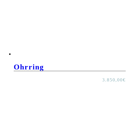
Ohrring
3.850,00
€