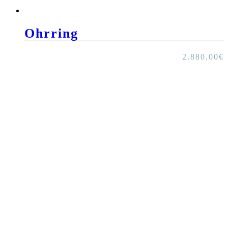
Ohrring
2.880,00
€