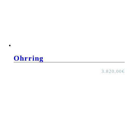
Ohrring
3.820,00
€