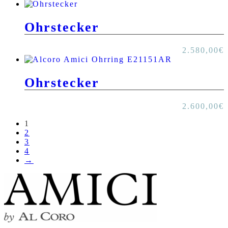
Ohrstecker
2.580,00
€
Ohrstecker
2.600,00
€
1
2
3
4
→