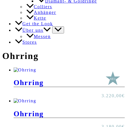
Diamant- & Goldringe
Colliers
Anhänger
Kette
Get the Look
Über uns
Messen
Stores
Ohrring
Ohrring
3.220,00
€
Ohrring
3.180,00
€