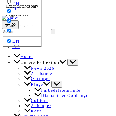
EN
Exact matches only
DE
Search in title
Search in content
Search
for:
EN
DE
Home
Unsere Kollektion
News 2026
Armbänder
Ohrringe
Ringe
Farbedelsteinringe
Diamant- & Goldringe
Colliers
Anhänger
Kette