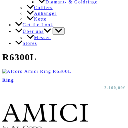
Diamant- & Goldringe
Colliers
Anhänger
Kette
Get the Look
Über uns
Messen
Stores
R6300L
Ring
2.100,00
€