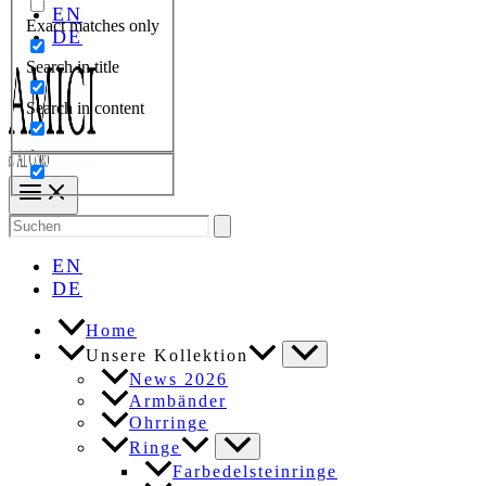
EN
Exact matches only
DE
Search in title
Search in content
Search
for:
EN
DE
Home
Unsere Kollektion
News 2026
Armbänder
Ohrringe
Ringe
Farbedelsteinringe