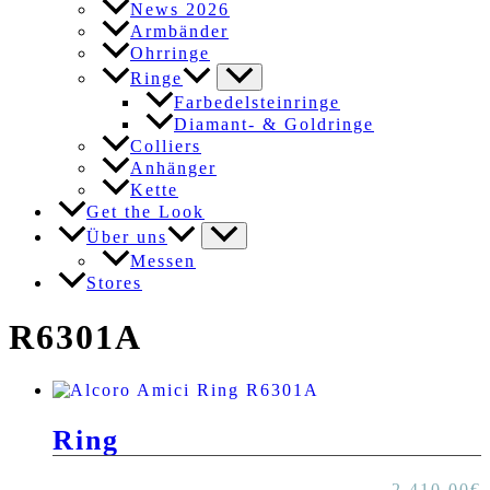
News 2026
Armbänder
Ohrringe
Ringe
Farbedelsteinringe
Diamant- & Goldringe
Colliers
Anhänger
Kette
Get the Look
Über uns
Messen
Stores
R6301A
Ring
2.410,00
€