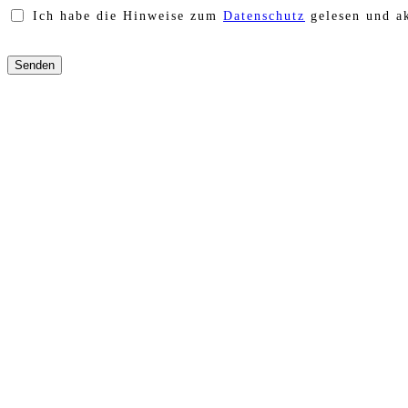
Ich habe die Hinweise zum
Datenschutz
gelesen und ak
Bitte
lasse
dieses
Feld
leer.