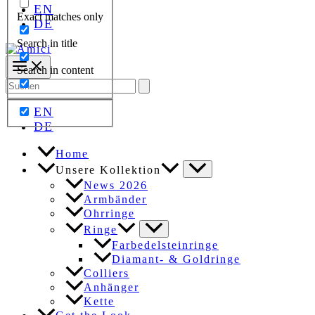
EN
Exact matches only
DE
Search in title
Search in content
Search
for:
EN
DE
Home
Unsere Kollektion
News 2026
Armbänder
Ohrringe
Ringe
Farbedelsteinringe
Diamant- & Goldringe
Colliers
Anhänger
Kette