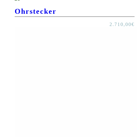
Ohrstecker
2.710,00
€