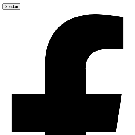
Bitte
lasse
dieses
Feld
leer.