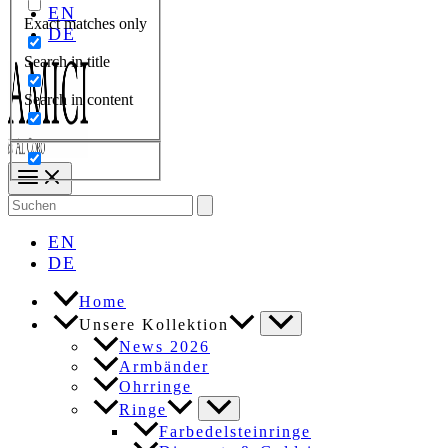
EN
Exact matches only
DE
Search in title
Search in content
Search
for:
EN
DE
Home
Unsere Kollektion
News 2026
Armbänder
Ohrringe
Ringe
Farbedelsteinringe