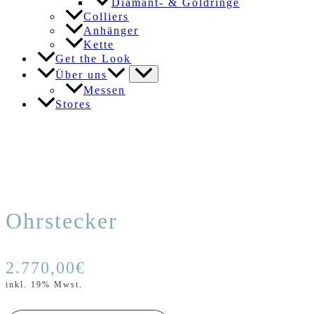
Diamant- & Goldringe
Colliers
Anhänger
Kette
Get the Look
Über uns
Messen
Stores
Ohrstecker
2.770,00
€
inkl. 19% Mwst.