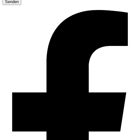
lasse
dieses
Feld
leer.