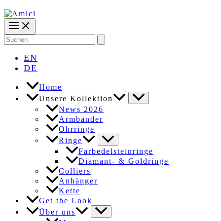
Search
for:
EN
DE
Home
Unsere Kollektion
News 2026
Armbänder
Ohrringe
Ringe
Farbedelsteinringe
Diamant- & Goldringe
Colliers
Anhänger
Kette
Get the Look
Über uns