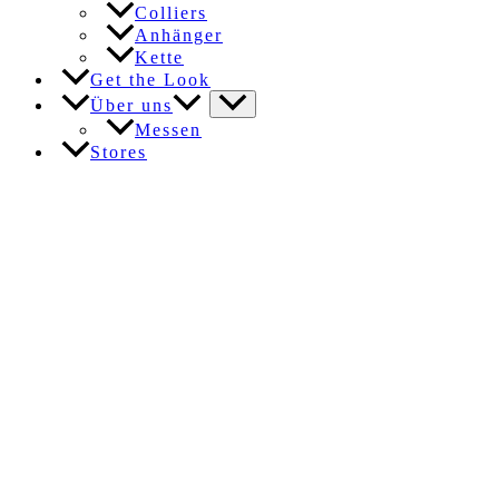
Colliers
Anhänger
Kette
Get the Look
Über uns
Messen
Stores