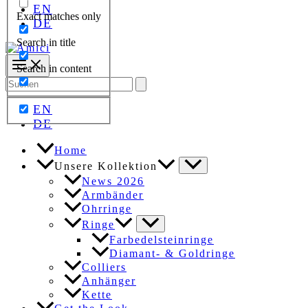
EN
Exact matches only
DE
Search in title
Search in content
Search
for:
EN
DE
Home
Unsere Kollektion
News 2026
Armbänder
Ohrringe
Ringe
Farbedelsteinringe
Diamant- & Goldringe
Colliers
Anhänger
Kette