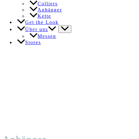
Colliers
Anhänger
Kette
Get the Look
Über uns
Messen
Stores