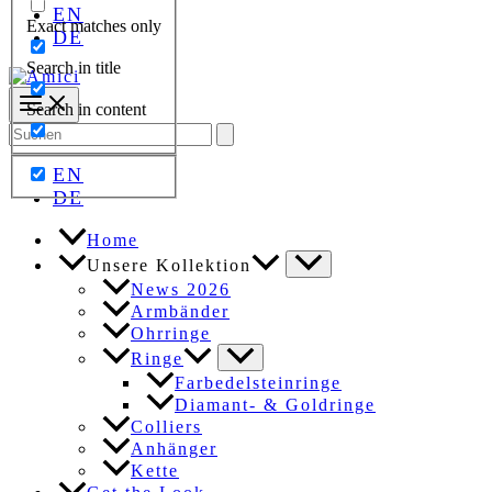
EN
Exact matches only
DE
Search in title
Search in content
Search
for:
EN
DE
Home
Unsere Kollektion
News 2026
Armbänder
Ohrringe
Ringe
Farbedelsteinringe
Diamant- & Goldringe
Colliers
Anhänger
Kette