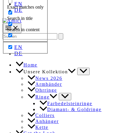
EN
Exact matches only
DE
Search in title
Search in content
Search
for:
EN
DE
Home
Unsere Kollektion
News 2026
Armbänder
Ohrringe
Ringe
Farbedelsteinringe
Diamant- & Goldringe
Colliers
Anhänger
Kette