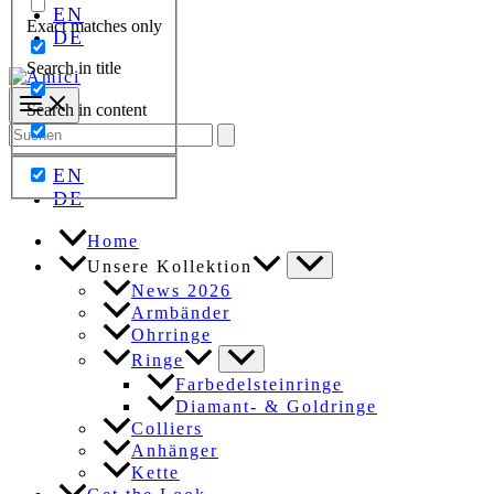
EN
Exact matches only
DE
Search in title
Search in content
Search
for:
EN
DE
Home
Unsere Kollektion
News 2026
Armbänder
Ohrringe
Ringe
Farbedelsteinringe
Diamant- & Goldringe
Colliers
Anhänger
Kette