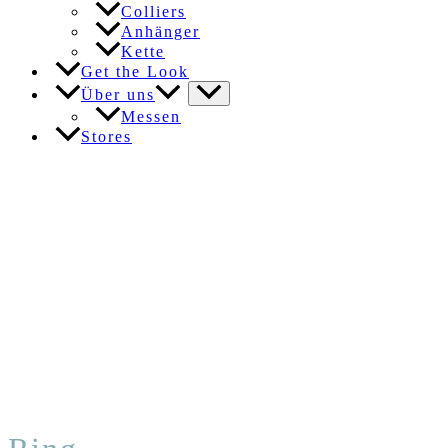
Colliers
Anhänger
Kette
Get the Look
Über uns
Messen
Stores