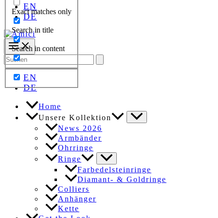
EN
Exact matches only
DE
Search in title
Search in content
Search
for:
EN
DE
Home
Unsere Kollektion
News 2026
Armbänder
Ohrringe
Ringe
Farbedelsteinringe
Diamant- & Goldringe
Colliers
Anhänger
Kette