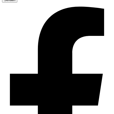
dieses
Feld
leer.