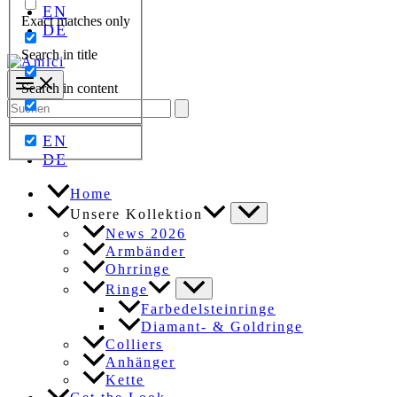
EN
Exact matches only
DE
Search in title
Search in content
Search
for:
EN
DE
Home
Unsere Kollektion
News 2026
Armbänder
Ohrringe
Ringe
Farbedelsteinringe
Diamant- & Goldringe
Colliers
Anhänger
Kette