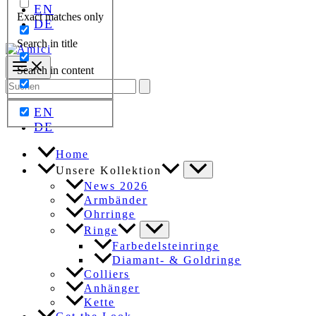
EN
Exact matches only
DE
Search in title
Search in content
Search
for:
EN
DE
Home
Unsere Kollektion
News 2026
Armbänder
Ohrringe
Ringe
Farbedelsteinringe
Diamant- & Goldringe
Colliers
Anhänger
Kette