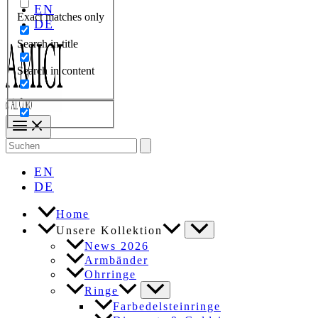
EN
Exact matches only
DE
Search in title
Search in content
Search
for:
EN
DE
Home
Unsere Kollektion
News 2026
Armbänder
Ohrringe
Ringe
Farbedelsteinringe