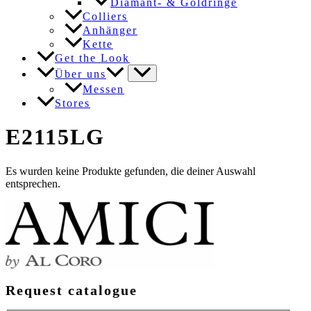
Diamant- & Goldringe
Colliers
Anhänger
Kette
Get the Look
Über uns
Messen
Stores
E2115LG
Es wurden keine Produkte gefunden, die deiner Auswahl
entsprechen.
Request catalogue