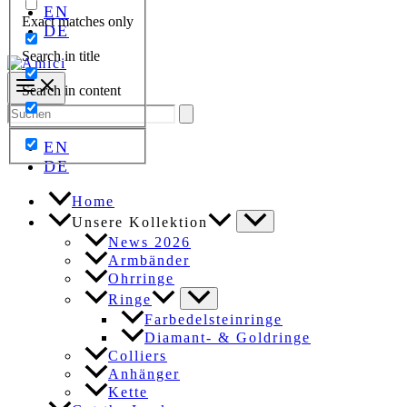
EN
Exact matches only
DE
Search in title
Search in content
Search
for:
EN
DE
Home
Unsere Kollektion
News 2026
Armbänder
Ohrringe
Ringe
Farbedelsteinringe
Diamant- & Goldringe
Colliers
Anhänger
Kette