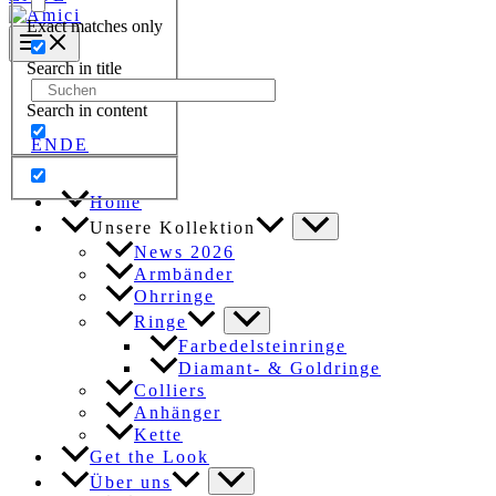
Exact matches only
Search in title
Search
for:
Search in content
EN
DE
Home
Unsere Kollektion
News 2026
Armbänder
Ohrringe
Ringe
Farbedelsteinringe
Diamant- & Goldringe
Colliers
Anhänger
Kette
Get the Look
Über uns