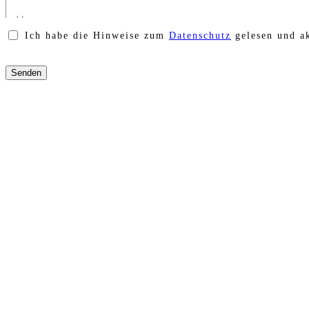
Ich habe die Hinweise zum
Datenschutz
gelesen und ak
Bitte
lasse
dieses
Feld
leer.