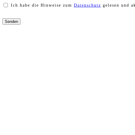
Ich habe die Hinweise zum
Datenschutz
gelesen und ak
Bitte
lasse
dieses
Feld
leer.